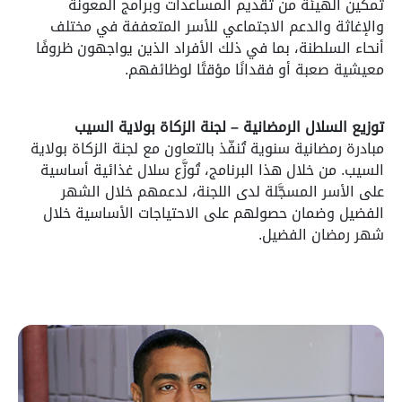
تمكين الهيئة من تقديم المساعدات وبرامج المعونة
والإغاثة والدعم الاجتماعي للأسر المتعففة في مختلف
أنحاء السلطنة، بما في ذلك الأفراد الذين يواجهون ظروفًا
معيشية صعبة أو فقدانًا مؤقتًا لوظائفهم.
توزيع السلال الرمضانية – لجنة الزكاة بولاية السيب
مبادرة رمضانية سنوية تُنفّذ بالتعاون مع لجنة الزكاة بولاية
السيب. من خلال هذا البرنامج، تُوزَّع سلال غذائية أساسية
على الأسر المسجَّلة لدى اللجنة، لدعمهم خلال الشهر
الفضيل وضمان حصولهم على الاحتياجات الأساسية خلال
شهر رمضان الفضيل.