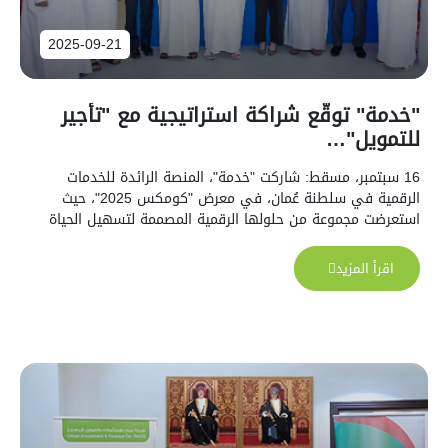
2025-09-21
"خدمة" توقّع شراكة استراتيجية مع "تأجير
للتمويل"…
16 سبتمبر، مسقط: شاركت "خدمة"، المنصة الرائدة للخدمات
الرقمية في سلطنة عُمان، في معرض "كومكس 2025"، حيث
استعرضت مجموعة من حلولها الرقمية المصممة لتسهيل الحياة
اليومية للمستخدمين في مُختلف القطاعات.
اقرأ المزيد