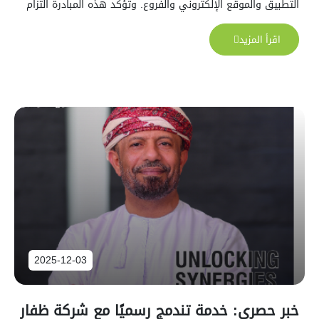
التطبيق والموقع الإلكتروني والفروع. وتؤكد هذه المبادرة التزام
خدمة بتعزيز سهولة الوصول إلى الخدمات، وتبسيط المعاملات،
وتقديم حل متكامل وسلس يلبي مختلف احتياجات الدفع الرقمي.
اقرأ المزيد
2025-12-03
خبر حصري: خدمة تندمج رسميًا مع شركة ظفار